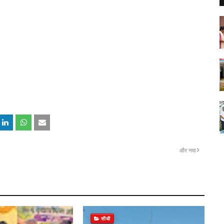
और नया
सीधी