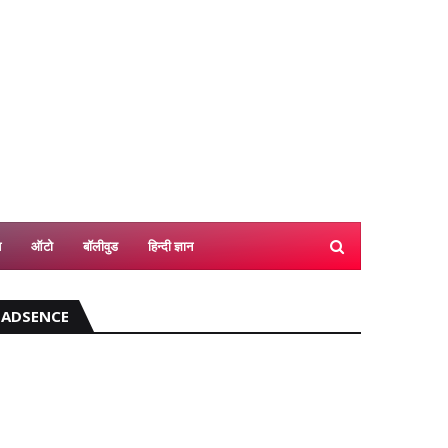
श
ऑटो
बॉलीवुड
हिन्दी ज्ञान
ADSENCE