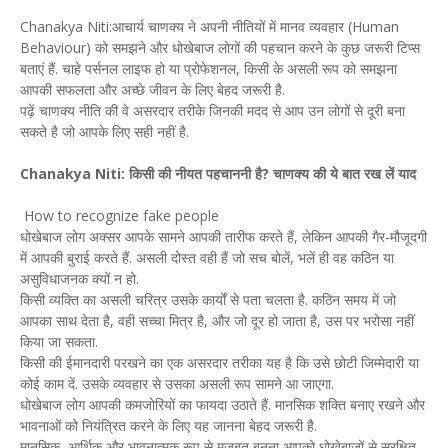
Chanakya Niti:आचार्य चाणक्य ने अपनी नीतियों में मानव व्यवहार (Human
Behaviour) को समझने और धोखेबाज लोगों की पहचान करने के कुछ जरूरी टिप्स
बताएं हैं. चाहे पर्सनल लाइफ हो या प्रोफेशनल, किसी के असली रूप को समझना
आपकी सफलता और अच्छे जीवन के लिए बेहद जरूरी है.
पढ़ें चाणक्य नीति की वे असरदार तरीके जिनकी मदद से आप उन लोगों से दूरी बना
सकते है जो आपके लिए सही नहीं है.
Chanakya Niti: किसी की नीयत पहचाननी है? चाणक्य की ये बात रख लें याद
How to recognize fake people
धोखेबाज लोग अक्सर आपके सामने आपकी तारीफ करते हैं, लेकिन आपकी गैर-मौजूदगी
में आपकी बुराई करते हैं. असली दोस्त वही हैं जो सच बोलें, भलें ही वह कठिन या
असुविधाजनक क्यों न हो.
किसी व्यक्ति का असली चरित्र उसके कार्यों से पता चलता है. कठिन समय में जो
आपका साथ देता है, वही सच्चा मित्र है, और जो दूर हो जाता है, उस पर भरोसा नहीं
किया जा सकता.
किसी की ईमानदारी परखने का एक असरदार तरीका यह है कि उसे छोटी जिम्मेदारी या
कोई काम दें. उसके व्यवहार से उसका असली रूप सामने आ जाएगा.
धोखेबाज लोग आपकी कमजोरियों का फायदा उठाते हैं. मानसिक शक्ति बनाए रखने और
भावनाओं को नियंत्रित करने के लिए यह जानना बेहद जरूरी है.
मानसिक, आर्थिक और भावनात्मक रूप से मजबूत बनना आपको धोखेबाजों से सुरक्षित