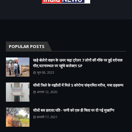
POPULAR POSTS
खड़े बोलेरो वाहन के ऊपर चढ़ा ट्रेलर 7 लोगों की मौके पर हुई दर्दनाक
मौत,घटनास्थल पर पहुंचे कलेक्टर SP
जून 08, 2023
सीधी जिले के मझौली में मिले 5 कोरोना संक्रमित मरीज, मचा हड़कम्प
अगस्त 12, 2020
सीधी बस हादसा:पति - पत्नी को एक ही चिता पर दी गई मुखाग्नि
फ़रवरी 17, 2021