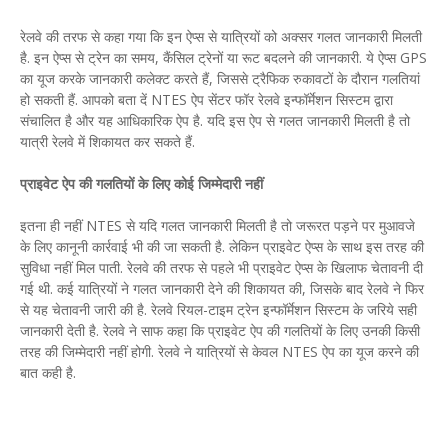
रेलवे की तरफ से कहा गया क‍ि इन ऐप्‍स से यात्र‍ियों को अक्‍सर गलत जानकारी मिलती
है. इन ऐप्‍स से ट्रेन का समय, कैंस‍िल ट्रेनों या रूट बदलने की जानकारी. ये ऐप्स GPS
का यूज करके जानकारी कलेक्‍ट करते हैं, जिससे ट्रैफिक रुकावटों के दौरान गलत‍ियां
हो सकती हैं. आपको बता दें NTES ऐप सेंटर फॉर रेलवे इन्फॉर्मेशन सिस्टम द्वारा
संचालित है और यह आध‍िकार‍िक ऐप है. यद‍ि इस ऐप से गलत जानकारी मिलती है तो
यात्री रेलवे में शिकायत कर सकते हैं.
प्राइवेट ऐप की गलतियों के ल‍िए कोई ज‍िम्‍मेदारी नहीं
इतना ही नहीं NTES से यद‍ि गलत जानकारी म‍िलती है तो जरूरत पड़ने पर मुआवजे
के लिए कानूनी कार्रवाई भी की जा सकती है. लेकिन प्राइवेट ऐप्‍स के साथ इस तरह की
सुव‍िधा नहीं म‍िल पाती. रेलवे की तरफ से पहले भी प्राइवेट ऐप्‍स के खिलाफ चेतावनी दी
गई थी. कई यात्रियों ने गलत जानकारी देने की शिकायत की, जिसके बाद रेलवे ने फिर
से यह चेतावनी जारी की है. रेलवे रियल-टाइम ट्रेन इन्फॉर्मेशन सिस्टम के जरिये सही
जानकारी देती है. रेलवे ने साफ कहा कि प्राइवेट ऐप की गलतियों के लिए उनकी क‍िसी
तरह की ज‍िम्‍मेदारी नहीं होगी. रेलवे ने यात्रियों से केवल NTES ऐप का यूज करने की
बात कही है.