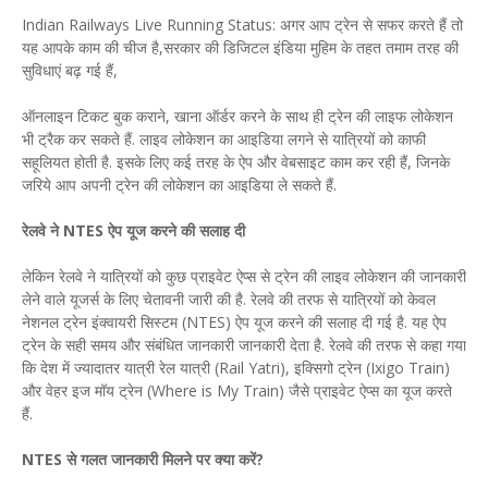
Indian Railways Live Running Status: अगर आप ट्रेन से सफर करते हैं तो
यह आपके काम की चीज है,सरकार की डिजिटल इंडिया मुहिम के तहत तमाम तरह की
सुविधाएं बढ़ गई हैं,
ऑनलाइन ट‍िकट बुक कराने, खाना ऑर्डर करने के साथ ही ट्रेन की लाइफ लोकेशन
भी ट्रैक कर सकते हैं. लाइव लोकेशन का आइड‍िया लगने से यात्र‍ियों को काफी
सहूल‍ियत होती है. इसके ल‍िए कई तरह के ऐप और वेबसाइट काम कर रही हैं, ज‍िनके
जर‍िये आप अपनी ट्रेन की लोकेशन का आइड‍िया ले सकते हैं.
रेलवे ने NTES ऐप यूज करने की सलाह दी
लेक‍िन रेलवे ने यात्र‍ियों को कुछ प्राइवेट ऐप्‍स से ट्रेन की लाइव लोकेशन की जानकारी
लेने वाले यूजर्स के ल‍िए चेतावनी जारी की है. रेलवे की तरफ से यात्रियों को केवल
नेशनल ट्रेन इंक्‍वायरी सिस्टम (NTES) ऐप यूज करने की सलाह दी गई है. यह ऐप
ट्रेन के सही समय और संबंध‍ित जानकारी जानकारी देता है. रेलवे की तरफ से कहा गया
क‍ि देश में ज्यादातर यात्री रेल यात्री (Rail Yatri), इक्सिगो ट्रेन (Ixigo Train)
और वेहर इज मॉय ट्रेन (Where is My Train) जैसे प्राइवेट ऐप्‍स का यूज करते
हैं.
NTES से गलत जानकारी म‍िलने पर क्‍या करें?