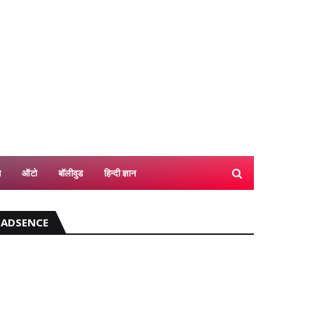
श
ऑटो
बॉलीवुड
हिन्दी ज्ञान
ADSENCE