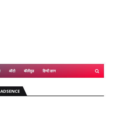
श
ऑटो
बॉलीवुड
हिन्दी ज्ञान
ADSENCE