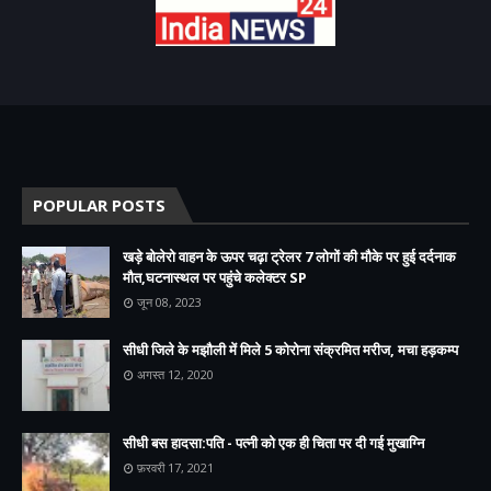
POPULAR POSTS
खड़े बोलेरो वाहन के ऊपर चढ़ा ट्रेलर 7 लोगों की मौके पर हुई दर्दनाक
मौत,घटनास्थल पर पहुंचे कलेक्टर SP
जून 08, 2023
सीधी जिले के मझौली में मिले 5 कोरोना संक्रमित मरीज, मचा हड़कम्प
अगस्त 12, 2020
सीधी बस हादसा:पति - पत्नी को एक ही चिता पर दी गई मुखाग्नि
फ़रवरी 17, 2021