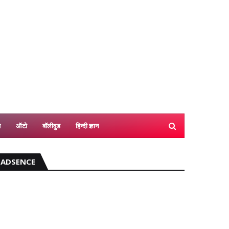
श
ऑटो
बॉलीवुड
हिन्दी ज्ञान
ADSENCE