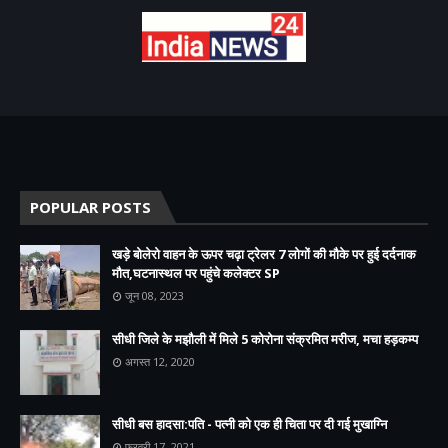
POPULAR POSTS
खड़े बोलेरो वाहन के ऊपर चढ़ा ट्रेलर 7 लोगों की मौके पर हुई दर्दनाक
मौत,घटनास्थल पर पहुंचे कलेक्टर SP
जून 08, 2023
सीधी जिले के मझौली में मिले 5 कोरोना संक्रमित मरीज, मचा हड़कम्प
अगस्त 12, 2020
सीधी बस हादसा:पति - पत्नी को एक ही चिता पर दी गई मुखाग्नि
फ़रवरी 17, 2021