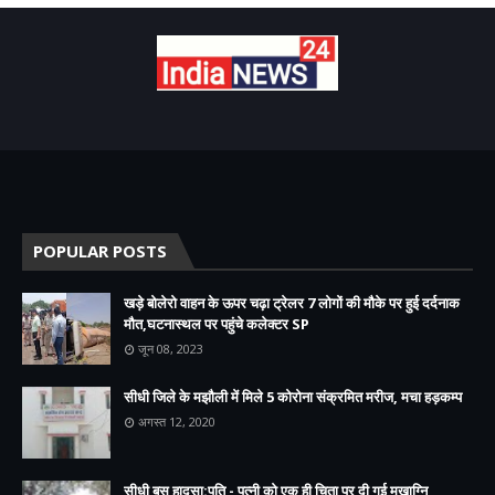
POPULAR POSTS
खड़े बोलेरो वाहन के ऊपर चढ़ा ट्रेलर 7 लोगों की मौके पर हुई दर्दनाक
मौत,घटनास्थल पर पहुंचे कलेक्टर SP
जून 08, 2023
सीधी जिले के मझौली में मिले 5 कोरोना संक्रमित मरीज, मचा हड़कम्प
अगस्त 12, 2020
सीधी बस हादसा:पति - पत्नी को एक ही चिता पर दी गई मुखाग्नि