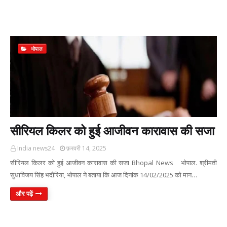
भोपाल
सीरियल किलर को हुई आजीवन कारावास की सजा
India news24
फ़रवरी 14, 2025
सीरियल किलर को हुई आजीवन कारावास की सजा Bhopal News भोपाल. श्रीमती
सुधाविजय सिंह भदौरिया, भोपाल ने बताया कि आज दिनांक 14/02/2025 को मान…
और पढ़ें