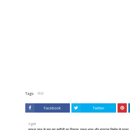
Tags:
सीधी
Facebook
Twitter
पुराने
कछुआ चाल से चल रहा मझौली का विकास: स्कूल भवन और बायपास निर्माण से छात्र