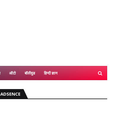
श
ऑटो
बॉलीवुड
हिन्दी ज्ञान
ADSENCE