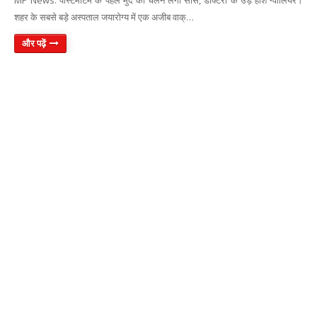
MP News: पोर्स्टमार्टम के पहले मुर्दे की चलने लगीं सांसे, डॉक्टरों के उड़े होश ग्वालियर।
शहर के सबसे बड़े अस्पताल जयारोग्य में एक अजीब वाक्…
और पढ़ें