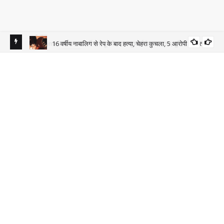
16 वर्षीय नाबालिग से रेप के बाद हत्या, चेहरा कुचला, 5 आरोपी गिरफ्तार
क्राइम
 ने 12 घंटे
LPG 
धड़क